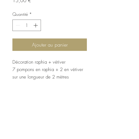
Prix
15,00 €
Quantité
*
Ajouter au panier
Décoration raphia + vétiver
7 pompons en raphia + 2 en vétiver
sur une longueur de 2 mètres
Idéal pour les décorations. Jolie et ça
sent bon grâce au vétiver
VETIVER AROME DE MAISON
4 cité de la Mairie 75018 Paris
Email :
jcmada@yahoo.fr
Tel:
06 18 24 00 12
Boutique revendeur